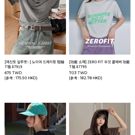
[여신핏 실루엣✨] 노이어 드레이핑 短袖
[功能 소재] ZERO FIT 두잇 쿨에버 功能
T恤 87919
T恤 87795
675 TWD
703 TWD
(参考 : 175.50 HKD)
(参考 : 182.78 HKD)