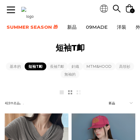
0
SUMMER SEASON 🎁
新品
09MADE
洋裝
短袖T卹
基本的
短袖T卹
長袖T卹
針織
MTM&HOOD
高領衫
無袖的
423
件產品。.