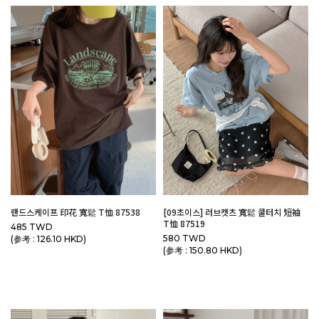
랜드스케이프 印花 寬鬆 T恤 87538
[09초이스] 러브캣츠 寬鬆 쿨터치 短袖
T恤 87519
485 TWD
580 TWD
(参考 : 126.10 HKD)
(参考 : 150.80 HKD)