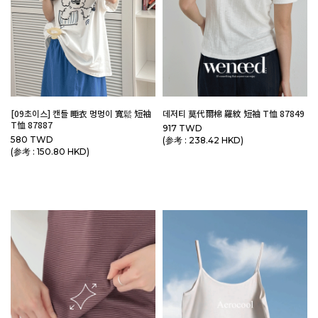
[09초이스] 캔들 睡衣 멍멍이 寬鬆 短袖
데저티 莫代爾棉 羅紋 短袖 T恤 87849
T恤 87887
917 TWD
580 TWD
(参考 : 238.42 HKD)
(参考 : 150.80 HKD)