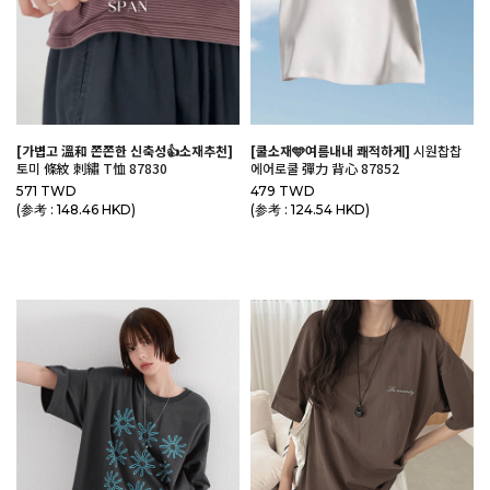
[가볍고 溫和 쫀쫀한 신축성👍소재추천]
[쿨소재🩵여름내내 쾌적하게]
시원찹찹
토미 條紋 刺繡 T恤 87830
에어로쿨 彈力 背心 87852
571 TWD
479 TWD
(参考 : 148.46 HKD)
(参考 : 124.54 HKD)