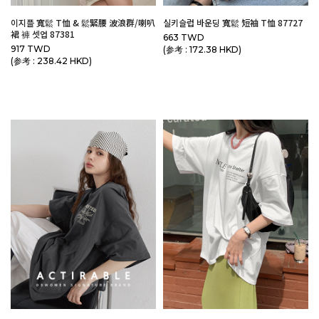
이지플 寬鬆 T恤 & 鬆緊腰 波浪群/喇叭
실키슬럽 바운딩 寬鬆 短袖 T恤 87727
裙 褲 셋업 87381
663 TWD
917 TWD
(参考 : 172.38 HKD)
(参考 : 238.42 HKD)