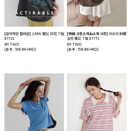
[감각적인 컬러감]
스타씨 寬鬆 印花 T恤
[特級 코튼소재👍소재 극찬]
라모아 刺繡
87721
실켓 寬鬆 T恤 87771
611 TWD
611 TWD
(参考 : 158.86 HKD)
(参考 : 158.86 HKD)