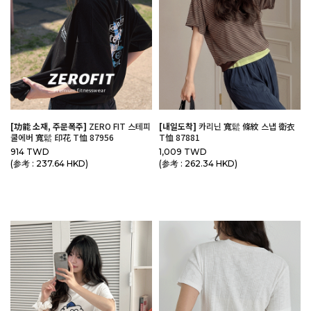
[功能 소재, 주문폭주]
ZERO FIT 스테피
[내일도착]
카리닌 寬鬆 條紋 스냅 衛衣
쿨에버 寬鬆 印花 T恤 87956
T恤 87881
914 TWD
1,009 TWD
(参考 : 237.64 HKD)
(参考 : 262.34 HKD)