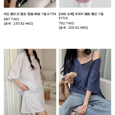
테린 兩片式 衛衣 短袖 棉麻 T恤 87758
[30수 소재]
프레피 條紋 寬鬆 T恤
87716
887 TWD
792 TWD
(参考 : 230.62 HKD)
(参考 : 205.92 HKD)