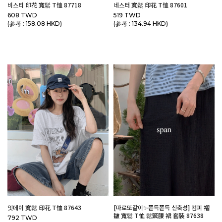
비스티 印花 寬鬆 T恤 87718
네스터 寬鬆 印花 T恤 87601
608 TWD
519 TWD
(参考 : 158.08 HKD)
(参考 : 134.94 HKD)
잇데이 寬鬆 印花 T恤 87643
[따로또같이✨쫀득쫀득 신축성] 컴피 褶
皺 寬鬆 T恤 鬆緊腰 裙 套裝 87638
792 TWD